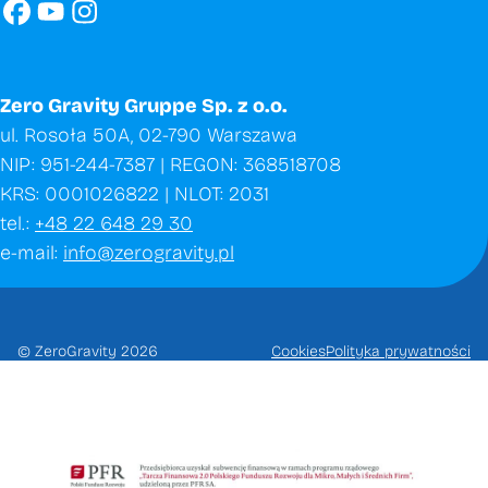
Zero Gravity Gruppe Sp. z o.o.
ul. Rosoła 50A, 02-790 Warszawa
NIP: 951-244-7387 | REGON: 368518708
KRS: 0001026822 | NLOT: 2031
tel.:
+48 22 648 29 30
e-mail:
info@zerogravity.pl
© ZeroGravity 2026
Cookies
Polityka prywatności