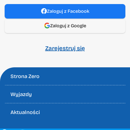
Pracuj z nami
Zaloguj z Facebook
Dokumenty do pobrania
Zaloguj z Google
Zarejestruj się
Zero Gravity Gruppe Sp. z
o.o.
Strona Zero
Wyjazdy
+48 22 648 29 30
info@zerogravity.pl
Aktualności