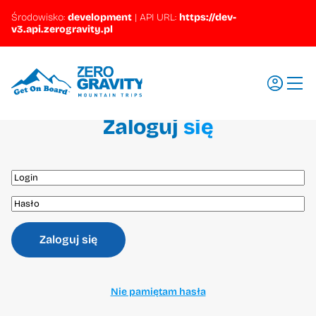
Środowisko:
development
|
API URL:
https://dev-
v3.api.zerogravity.pl
Zaloguj
się
Wyjazdy
Regiony
Szkolenia
Promocje
Zaloguj się
Aktualności
Pytania i odpowiedzi
Nie pamiętam hasła
Ubezpieczenia