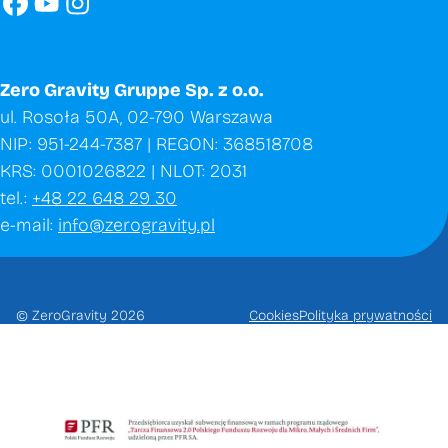
Zero Gravity Gruppe Sp. z o.o.
ul. Rosoła 50A, 02-790 Warszawa
NIP: 951-244-7387 | REGON: 368518708
KRS: 0001026822 | NLOT: 2031
tel.:
+48 22 648 29 30
e-mail:
info@zerogravity.pl
© ZeroGravity 2026
Cookies
Polityka prywatności