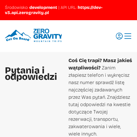
Środowisko:
development
|
API URL:
https://dev-
v3.api.zerogravity.pl
Coś Cię trapi? Masz jakieś
Wyjazdy
Pytania i
wątpliwości?
Zanim
Regiony
odpowiedzi
złapiesz telefon i wykręcisz
nasz numer sprawdź listę
Szkolenia
najczęściej zadawanych
Promocje
przez Was pytań. Znajdziesz
tutaj odpowiedzi na kwestie
Aktualności
dotyczące Twojej
Pytania i odpowiedzi
rezerwacji, transportu,
zakwaterowania i wiele,
Ubezpieczenia
wiele innych.