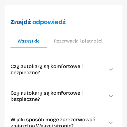
Pracuj z nami
Dokumenty do pobrania
Znajdź
odpowiedź
Wszystkie
Rezerwacja i płatności
Szko
Zero Gravity Gruppe Sp. z
o.o.
Czy autokary są komfortowe i
bezpieczne?
Czy autokary są komfortowe i
+48 22 648 29 30
bezpieczne?
info@zerogravity.pl
W jaki sposób mogę zarezerwować
wyjazd na Waszej stronie?