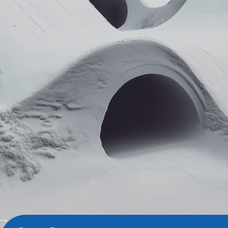
Pracuj z nami
Dokumenty do pobrania
Zero Gravity Gruppe Sp. z
o.o.
+48 22 648 29 30
info@zerogravity.pl