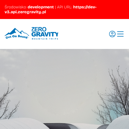
Środowisko:
development
|
API URL:
https://dev-
v3.api.zerogravity.pl
Wyjazdy
Regiony
Szkolenia
Promocje
Aktualności
Pytania i odpowiedzi
Ubezpieczenia