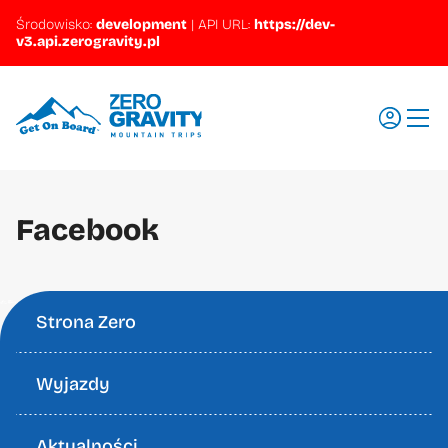
Środowisko:
development
|
API URL:
https://dev-
v3.api.zerogravity.pl
Wyjazdy
Facebook
Regiony
Szkolenia
Promocje
Strona Zero
Aktualności
Wyjazdy
Pytania i odpowiedzi
Ubezpieczenia
Aktualności