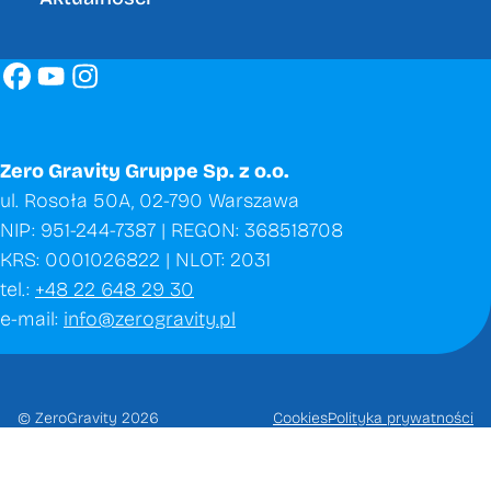
Pracuj z nami
Dokumenty do pobrania
Zero Gravity Gruppe Sp. z o.o.
ul. Rosoła 50A, 02-790 Warszawa
Zero Gravity Gruppe Sp. z
NIP: 951-244-7387 | REGON: 368518708
o.o.
KRS: 0001026822 | NLOT: 2031
tel.:
+48 22 648 29 30
e-mail:
info@zerogravity.pl
+48 22 648 29 30
info@zerogravity.pl
© ZeroGravity 2026
Cookies
Polityka prywatności